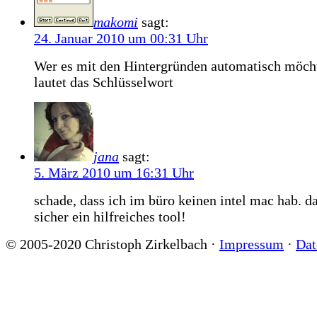
@reaper: Das hatte ich früher mal genutzt. Es ga
immer mal Probleme mit den Versionen und ich 
nicht sicher ob es aktuell bis IE8 hoch funktionie
makomi
sagt:
24. Januar 2010 um 00:31 Uhr
Wer es mit den Hintergründen automatisch möch
lautet das Schlüsselwort
jana
sagt:
5. März 2010 um 16:31 Uhr
schade, dass ich im büro keinen intel mac hab. d