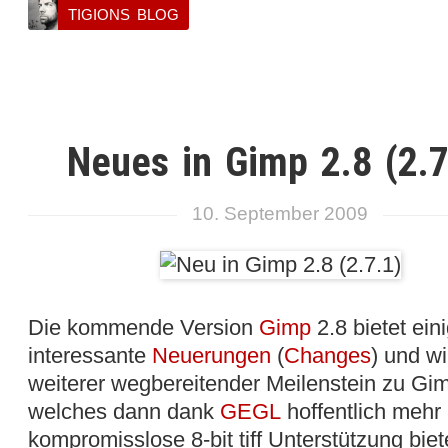
TIGIONS BLOG
Neues in Gimp 2.8 (2.7
10. September 2009
Die kommende Version
Gimp
2.8 bietet ein
interessante
Neuerungen
(
Changes
) und wi
weiterer wegbereitender Meilenstein zu Gim
welches dann dank
GEGL
hoffentlich mehr 
kompromisslose 8-bit tiff Unterstützung biet