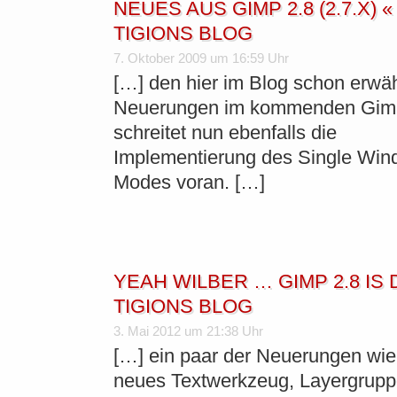
NEUES AUS GIMP 2.8 (2.7.X) «
TIGIONS BLOG
7. Oktober 2009 um 16:59 Uhr
[…] den hier im Blog schon erwä
Neuerungen im kommenden Gimp
schreitet nun ebenfalls die
Implementierung des Single Wi
Modes voran. […]
YEAH WILBER … GIMP 2.8 IS D
TIGIONS BLOG
3. Mai 2012 um 21:38 Uhr
[…] ein paar der Neuerungen wie
neues Textwerkzeug, Layergrup